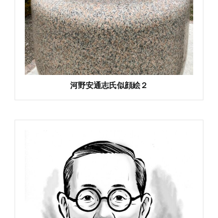
河野安通志氏似顔絵２