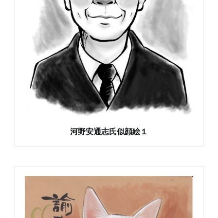
河野安通志氏似顔絵１