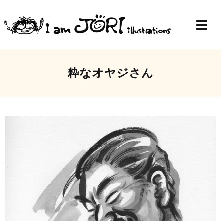
Skip
to
Togg
content
Navi
Top
粋なオヤジさん
Profile
Gallery
Blog