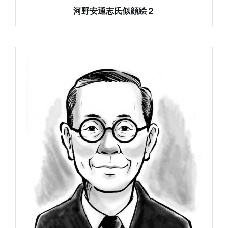
河野安通志氏似顔絵２