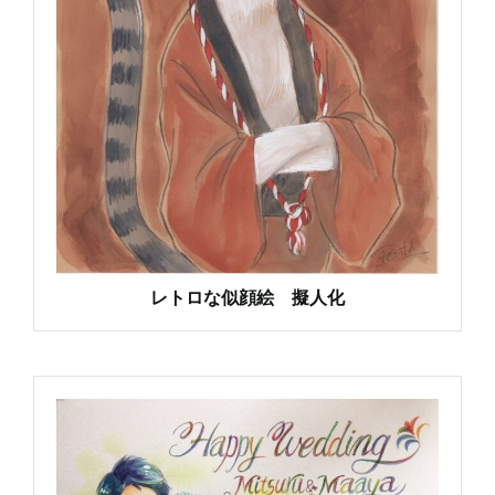
レトロな似顔絵 擬人化