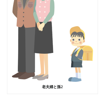
老夫婦と孫2