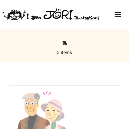
Skip
to
Togg
content
Navi
Top
孫
Profile
3 items
Gallery
Blog