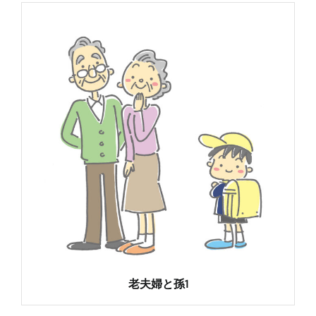
老夫婦と孫1