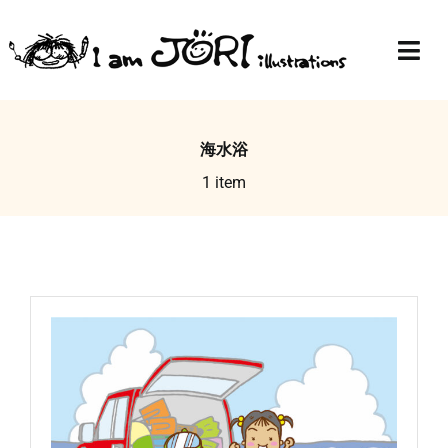
Skip
to
Togg
content
Navi
Top
海水浴
Profile
1 item
Gallery
Blog