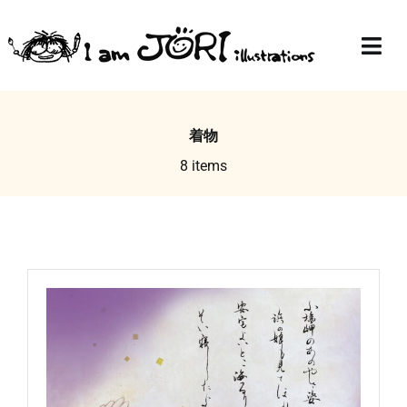
Skip
to
Togg
content
Navi
Top
着物
Profile
8 items
Gallery
Blog