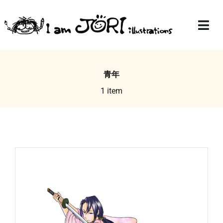
Skip
to
Togg
content
Navi
Top
青年
Profile
1 item
Gallery
Blog