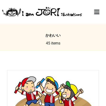
Skip
to
Togg
content
Navi
Top
かわいい
Profile
45 items
Gallery
Blog