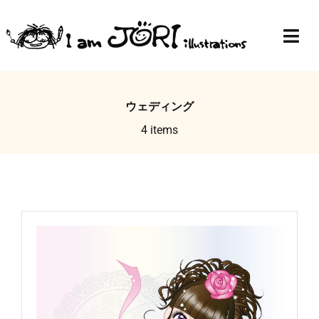
Skip
to
Togg
content
Navi
Top
ウェディング
Profile
4 items
Gallery
Blog