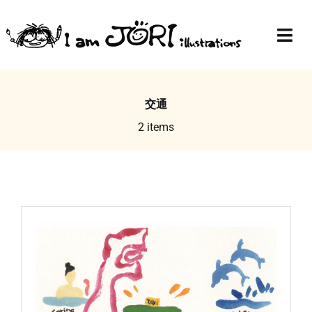
Skip
to
Togg
content
Navi
Top
交通
Profile
2 items
Gallery
Blog