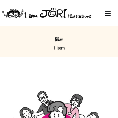
Skip
to
Togg
content
Navi
Top
悩み
Profile
1 item
Gallery
Blog