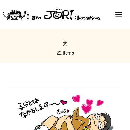
Skip
to
Togg
content
Navi
Top
犬
Profile
22 items
Gallery
Blog