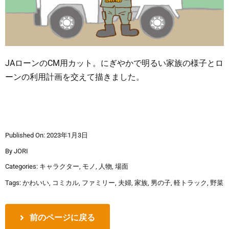
JAローンのCM用カット。にぎやかで明るい家族の様子とロ
ーンの利用計画を交えて描きました。
Published On: 2023年1月3日
By
JORI
Categories:
キャラクター
,
モノ
,
人物
,
場面
Tags:
かわいい
,
コミカル
,
ファミリー
,
夫婦
,
家族
,
男の子
,
軽トラック
,
野菜
前のページに戻る