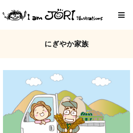
Skip
to
Togg
content
Navi
Top
にぎやか家族
Profile
Gallery
Blog