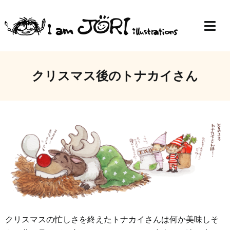
Skip
to
Togg
content
Navi
Top
クリスマス後のトナカイさん
Profile
Gallery
Blog
クリスマスの忙しさを終えたトナカイさんは何か美味しそ