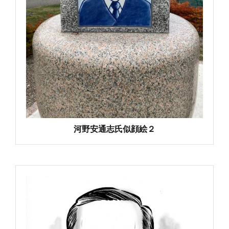
河野安通志氏似顔絵２