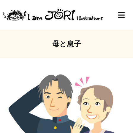
Skip
to
Togg
content
Navi
Top
母と息子
Profile
Gallery
Blog