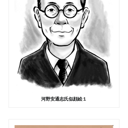
河野安通志氏似顔絵１